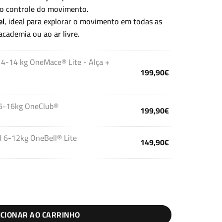
 o controle do movimento.
el
, ideal para explorar o movimento em todas as
academia ou ao ar livre.
l 4-14 kg OneMace® Lite - Alça +
199,90
€
l 6-16kg OneClub®
199,90
€
el 6-12kg OneBell® Lite
149,90
€
ICIONAR AO CARRINHO