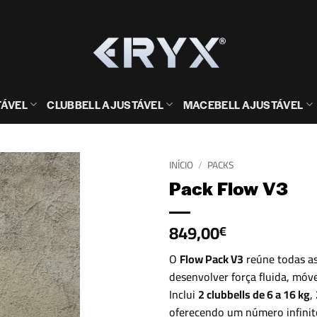
TÁVEL
CLUBBELL AJUSTÁVEL
MACEBELL AJUSTÁVEL
INÍCIO
/
PACKS
Pack Flow V3
849,00
€
O
Flow Pack V3
reúne todas a
desenvolver força fluida, móve
Inclui
2 clubbells de 6 a 16 kg
,
oferecendo um número infinit