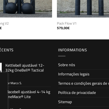
ong V2
Pack Flow V1
€
579,00
€
RÉCENTS
INFORMATIONS
Sobre nós
Kettlebell ajustável 12-
32kg OneBell® Tactical
Informações legais
Termos e condições gerais de
por Marco S.
Avaliação
5
de 5
Macebell ajustável 4-14 kg
Política de privacidade
OneMace® Lite
Sitemap
Avaliação
5