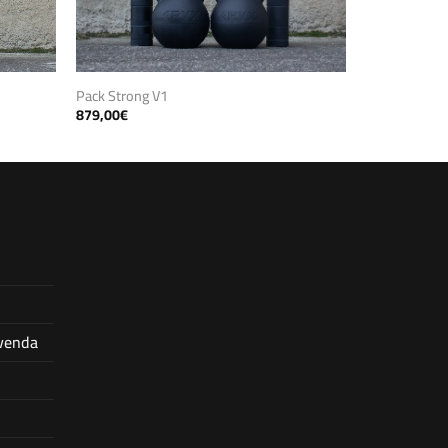
Pack Strong V1
879,00
€
 venda