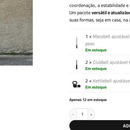
coordenação, a estabilidade e
Um pacote
versátil e atualizáv
suas formas, seja em casa, na 
1 ×
Macebell ajustáve
peso
Em estoque
2 ×
Clubbell ajustáve
Em estoque
2 ×
Kettlebell ajustáv
Em estoque
Apenas 12 em estoque
Pack Flow V3 quantidade
AD