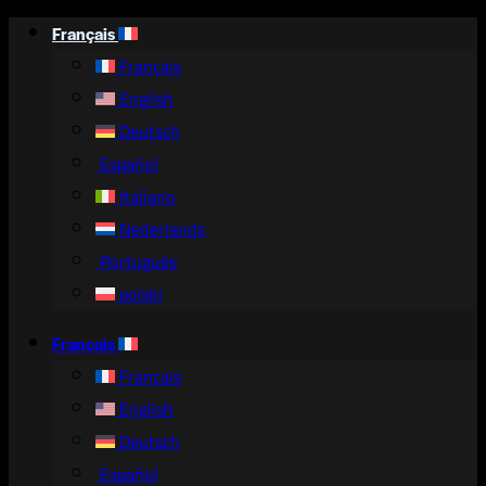
Passer
Français
au
Français
contenu
English
Deutsch
Español
Italiano
Nederlands
Português
polski
Français
Français
English
Deutsch
Español