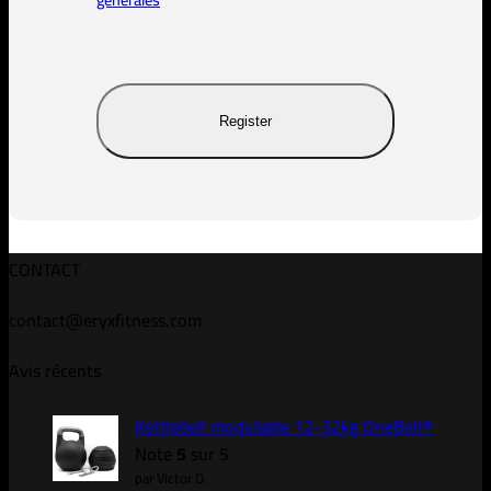
CONTACT
contact@eryxfitness.com
Avis récents
Kettlebell modulable 12-32kg OneBell®
Note
5
sur 5
par Victor D.