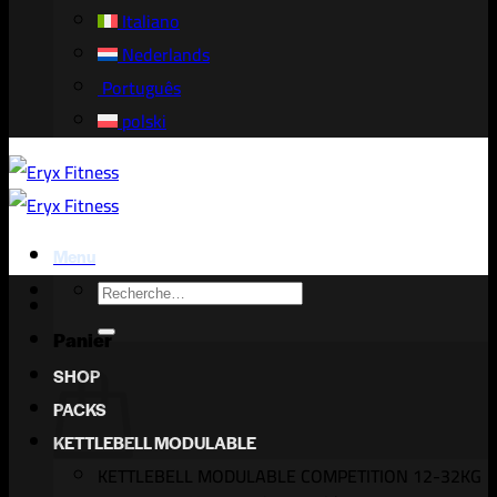
Italiano
Nederlands
Português
polski
Menu
Recherche
pour :
Panier
SHOP
PACKS
KETTLEBELL MODULABLE
KETTLEBELL MODULABLE COMPETITION 12-32KG