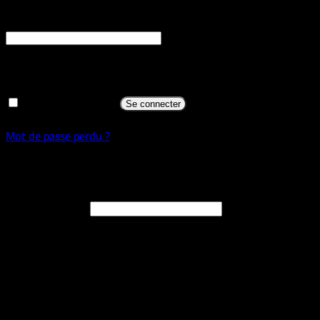
Obligatoire
Mot de passe
*
Se souvenir de moi
Se connecter
Mot de passe perdu ?
S’inscrire
Obligatoire
Adresse e-mail
*
Un lien permettant de définir un nouveau mot de passe sera
envoyé à votre adresse e-mail.