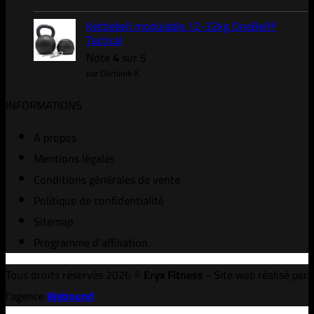
Kettlebell modulable 12-32kg OneBell®
Tactical
Note
4
sur 5
par Dominik K.
INFORMATIONS
A propos
Mentions légales
Conditions générales de vente
Politique de confidentialité
Sitemap
Programme d’affiliation
Tous droits réservés 2026 ©
Eryx Fitness
- Site web réalisé par
l'agence
Webound