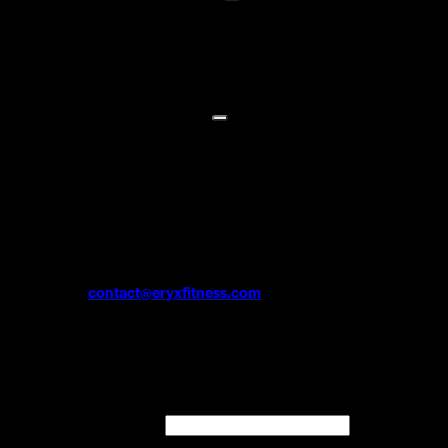
Macebell modulable 4-14kg
Macebell modulable compétition 10-30kg
Macebell modulable hardstyle 10-30kg
HALTERE MODULABLE
Haltère modulable 4-20kg / 4-36kg / 4-53kg
Kit extension 36kg
Kit extension 53kg
CARTE CADEAU
AFFILIATION
contact@eryxfitness.com
Se connecter
Obligatoire
Identifiant ou e-mail
*