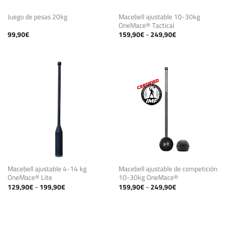
Macebell ajustable 10-30kg
Juego de pesas 20kg
OneMace® Tactical
Rango
99,90
€
159,90
€
-
249,90
€
de
precios:
desde
159,90€
hasta
249,90€
Macebell ajustable 4-14 kg
Macebell ajustable de competición
OneMace® Lite
10-30kg OneMace®
Rango
Rango
129,90
€
-
199,90
€
159,90
€
-
249,90
€
de
de
precios:
precios:
desde
desde
129,90€
159,90€
hasta
hasta
199,90€
249,90€