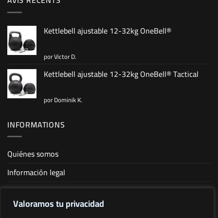
Kettlebell ajustable 12-32kg OneBell®
por Victor D.
Valorado
con
5
de 5
Kettlebell ajustable 12-32kg OneBell® Tactical
por Dominik K.
Valorado
con
4
de
5
INFORMATIONS
Quiénes somos
Información legal
Condiciones generales de venta
Valoramos tu privacidad
Política de privacidad