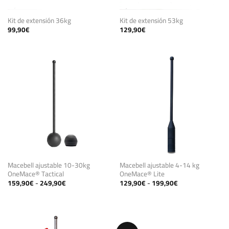
Kit de extensión 36kg
Kit de extensión 53kg
99,90
€
129,90
€
Macebell ajustable 10-30kg
Macebell ajustable 4-14 kg
OneMace® Tactical
OneMace® Lite
Rango
Rango
159,90
€
-
249,90
€
129,90
€
-
199,90
€
de
de
precios:
precios:
desde
desde
159,90€
129,90€
hasta
hasta
249,90€
199,90€