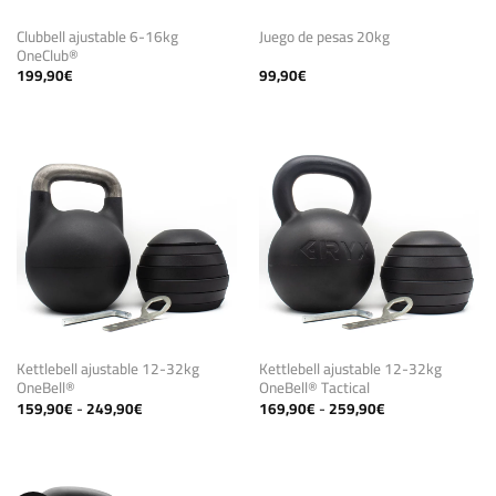
Clubbell ajustable 6-16kg
Juego de pesas 20kg
OneClub®
199,90
€
99,90
€
Kettlebell ajustable 12-32kg
Kettlebell ajustable 12-32kg
OneBell®
OneBell® Tactical
Rango
Rango
159,90
€
-
249,90
€
169,90
€
-
259,90
€
de
de
precios:
precios:
desde
desde
159,90€
169,90€
hasta
hasta
249,90€
259,90€