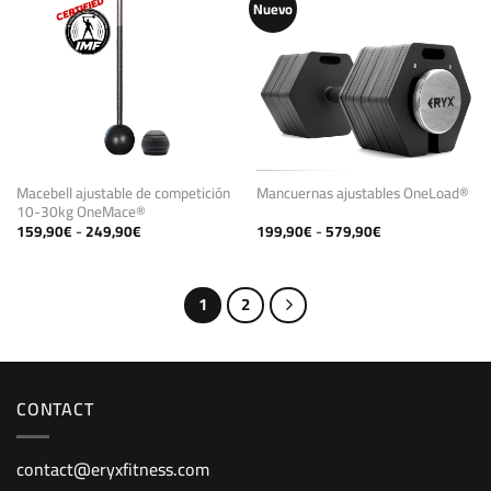
Nuevo
Macebell ajustable de competición
Mancuernas ajustables OneLoad®
10-30kg OneMace®
Rango
Rango
159,90
€
-
249,90
€
199,90
€
-
579,90
€
de
de
precios:
precios:
desde
desde
159,90€
199,90€
hasta
hasta
1
2
249,90€
579,90€
CONTACT
contact@eryxfitness.com