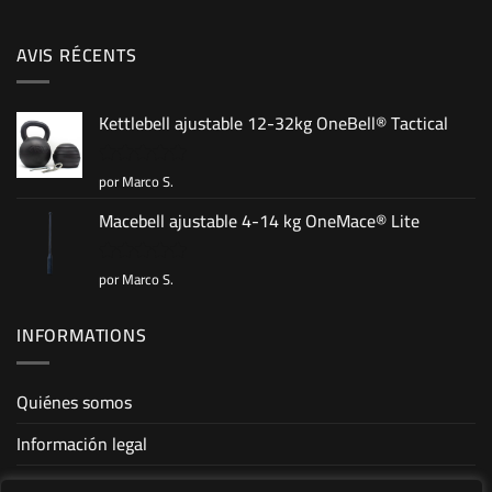
AVIS RÉCENTS
Kettlebell ajustable 12-32kg OneBell® Tactical
por Marco S.
Valorado
con
5
de 5
Macebell ajustable 4-14 kg OneMace® Lite
por Marco S.
Valorado
con
5
de 5
INFORMATIONS
Quiénes somos
Información legal
Condiciones generales de venta