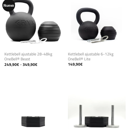
Nuevo
Kettlebell ajustable 6-12kg
Kettlebell ajustable 28-48kg
OneBell® Lite
OneBell® Beast
Rango
149,90
€
249,90
€
-
349,90
€
de
precios:
desde
249,90€
hasta
349,90€