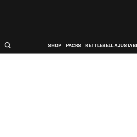
Saltar
al
contenido
SHOP
PACKS
KETTLEBELL AJUSTAB