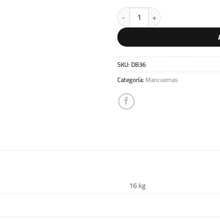
Kit de extensión 36kg cantidad
SKU:
DB36
Categoría:
Mancuernas
16 kg