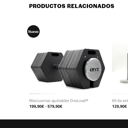
PRODUCTOS RELACIONADOS
Nuevo
Mancuernas ajustables OneLoad®
Kit de ex
Rango
199,90
€
-
579,90
€
129,90
€
de
precios:
desde
199,90€
hasta