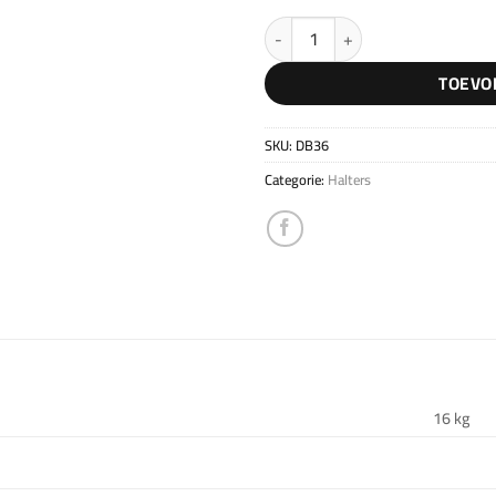
Uitbreidingsset 36kg aantal
TOEVO
SKU:
DB36
Categorie:
Halters
16 kg