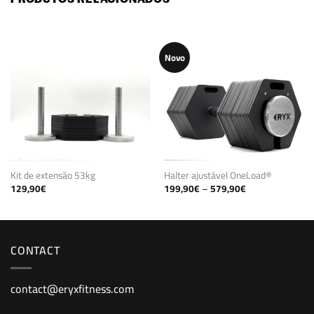
Novo
Kit de extensão 53kg
Halter ajustável OneLoad®
Faixa
129,90
€
199,90
€
–
579,90
€
de
preço:
199,90€
através
579,90€
CONTACT
contact@eryxfitness.com