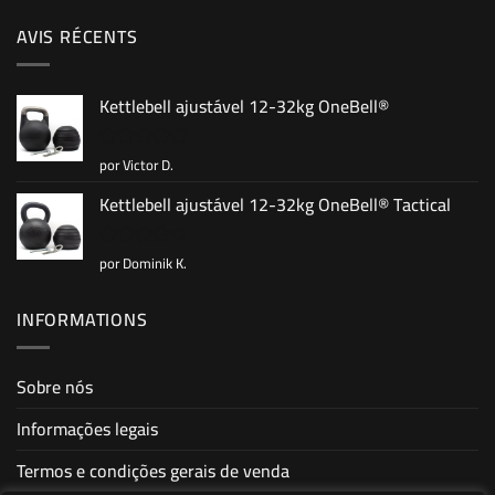
AVIS RÉCENTS
Kettlebell ajustável 12-32kg OneBell®
por Victor D.
Avaliação
5
de 5
Kettlebell ajustável 12-32kg OneBell® Tactical
por Dominik K.
Avaliação
4
de 5
INFORMATIONS
Sobre nós
Informações legais
Termos e condições gerais de venda