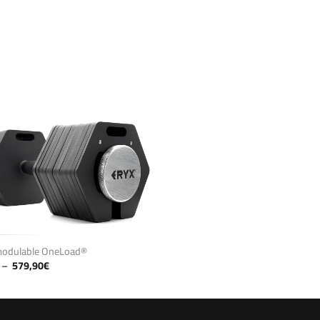
modulable OneLoad®
Plage
–
579,90
€
de
prix :
199,90€
à
579,90€