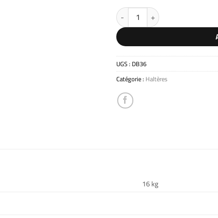
quantité de Kit extension 36kg
UGS :
DB36
Catégorie :
Haltères
16 kg