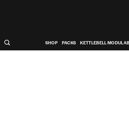
Passer
au
contenu
SHOP
PACKS
KETTLEBELL MODULA