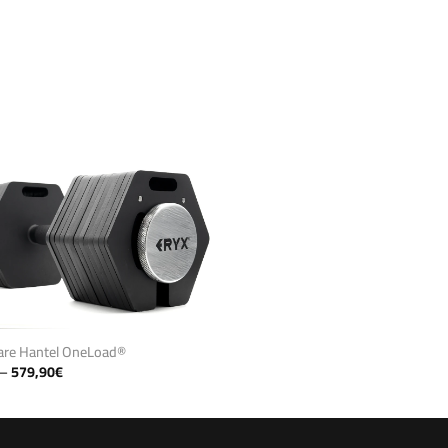
bare Hantel OneLoad®
Preisspanne:
–
579,90
€
199,90€
bis
579,90€