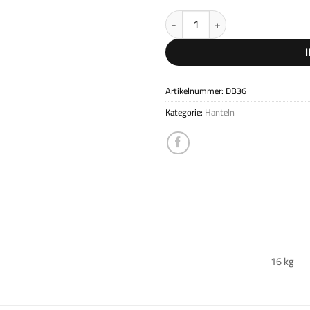
Erweiterungsset 36kg Menge
Artikelnummer:
DB36
Kategorie:
Hanteln
16 kg