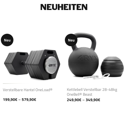
NEUHEITEN
Neu
Neu
Kettlebell Verstellbar 28-48kg
Verstellbare Hantel OneLoad®
OneBell® Beast
Preisspanne:
Preisspanne:
199,90
€
–
579,90
€
249,90
€
–
349,90
€
199,90€
249,90€
bis
bis
579,90€
349,90€