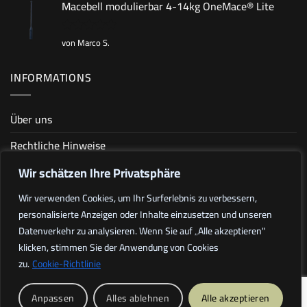
5
Macebell modulierbar 4-14kg OneMace® Lite
von Marco S.
Bewertet
mit
5
von
5
INFORMATIONS
Über uns
Rechtliche Hinweise
Allgemeine Geschäftsbedingungen
Wir schätzen Ihre Privatsphäre
Datenschutzrichtlinie
Wir verwenden Cookies, um Ihr Surferlebnis zu verbessern,
personalisierte Anzeigen oder Inhalte einzusetzen und unseren
Sitemap
Datenverkehr zu analysieren. Wenn Sie auf „Alle akzeptieren"
klicken, stimmen Sie der Anwendung von Cookies
Mitgliedschaft
zu.
Cookie-Richtlinie
Tous droits réservés 2026 ©
Eryx Fitness
- Site web réalisé par
Anpassen
Alles ablehnen
Alle akzeptieren