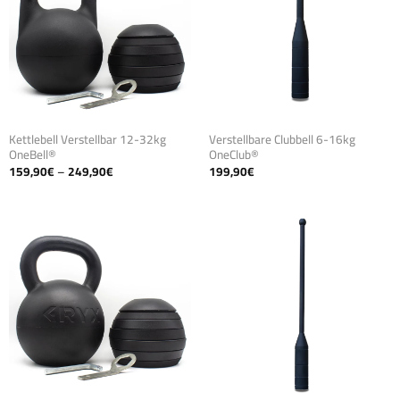
Kettlebell Verstellbar 12-32kg
Verstellbare Clubbell 6-16kg
OneBell®
OneClub®
Preisspanne:
159,90
€
–
249,90
€
199,90
€
159,90€
bis
249,90€