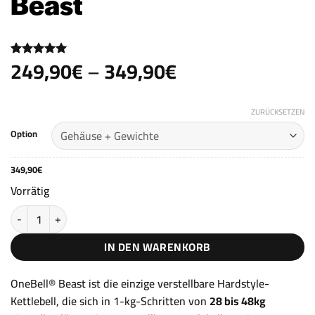
Beast
Preisspanne:
249,90
€
–
349,90
€
Bewertet
3
mit
5
von
249,90€
5, basierend
bis
auf
Kundenbewertungen
ZURÜCKSETZEN
349,90€
Option
349,90
€
Vorrätig
Kettlebell Verstellbar 28-48kg OneBell® Beast Menge
IN DEN WARENKORB
OneBell® Beast ist die einzige verstellbare Hardstyle-
Kettlebell, die sich in 1-kg-Schritten von
28 bis 48kg