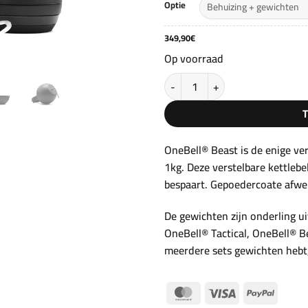
3
Optie
349,90
€
Op voorraad
Verstelbare kettlebell 28-48kg O
OneBell® Beast is de enige ver
1kg. Deze verstelbare kettleb
bespaart. Gepoedercoate afwe
De gewichten zijn onderling u
OneBell® Tactical, OneBell® B
meerdere sets gewichten hebt,
MasterCard
Visa
PayPal