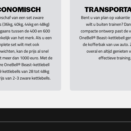
CONOMISCH
TRANSPORTA
nschaf van een set zware
Bent u van plan op vakantie 
ls (36kg, 40kg, 44kg en 48kg)
wilt u buiten trainen? Dan
rgaans tussen de 400 en 600
compacte ontwerp past de v
kelijk van het merk. Als u een
OneBell® Beast-kettlebell gem
plete set wilt met ook
de kofferbak van uw auto. 
ichten, kan de prijs al snel
overal en altijd genieten 
t meer dan 1000 euro. Met de
effectieve training.
re OneBell® Beast-kettlebell
19 kettlebells van 28 tot 48kg
ijs van 2-3 zware kettlebells.