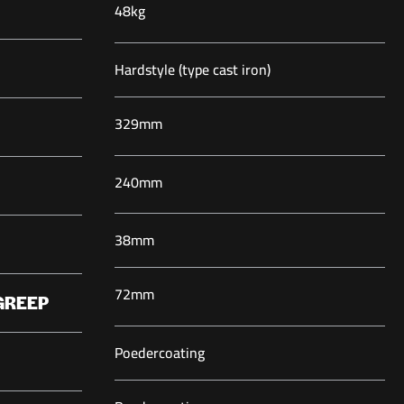
48kg
Hardstyle (type cast iron)
329mm
240mm
38mm
72mm
GREEP
Poedercoating