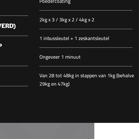
Poedercoating
2kg x 3 / 3kg x 2 / 4kg x 2
VERD)
1 inbussleutel + 1 zeskantsleutel
P
Ongeveer 1 minuut
Van 28 tot 48kg in stappen van 1kg (behalve
29kg en 47kg)