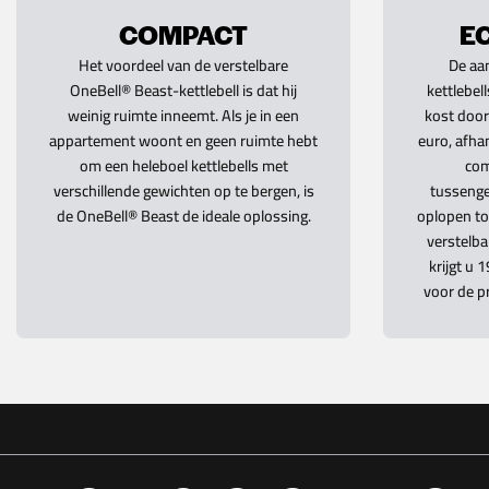
COMPACT
E
Het voordeel van de verstelbare
De aa
OneBell® Beast-kettlebell is dat hij
kettlebel
weinig ruimte inneemt. Als je in een
kost doo
appartement woont en geen ruimte hebt
euro, afhan
om een heleboel kettlebells met
com
verschillende gewichten op te bergen, is
tussengew
de OneBell® Beast de ideale oplossing.
oplopen to
verstelba
krijgt u 
voor de pr