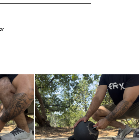
for
.