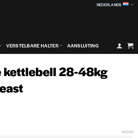
NEDERLANDS
VERSTELBARE HALTER
AANSLUITING
 kettlebell 28-48kg
east
ijsklasse:
49,90€
t
WISSEN