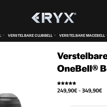
L
VERSTELBARE CLUBBELL
VERSTELBARE MACEBELL
Verstelbare
OneBell® B
Pr
249,90
€
-
349,90
€
Gewaardeerd
3
2
5
op 5
gebaseerd
to
op
klant
waarderingen