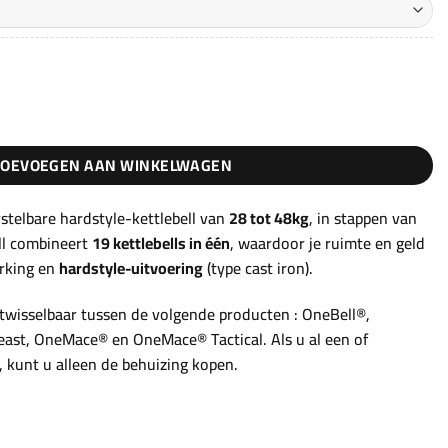
49,90€
neBell® Beast aantal
TOEVOEGEN AAN WINKELWAGEN
stelbare hardstyle-kettlebell van
28 tot 48kg
, in stappen van
ell combineert
19 kettlebells in één
, waardoor je ruimte en geld
rking en
hardstyle-uitvoering
(type cast iron).
itwisselbaar tussen de volgende producten : OneBell®,
east, OneMace® en OneMace® Tactical. Als u al een of
 kunt u alleen de behuizing kopen.