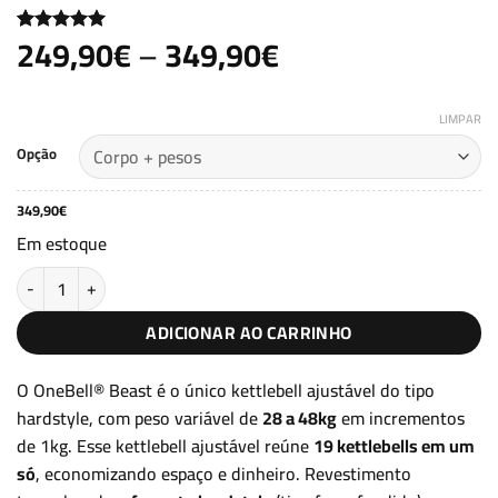
Faixa
249,90
€
–
349,90
€
Avaliado
3
como
5
de
de
5, com
preço:
baseado em
avaliações
LIMPAR
249,90€
de clientes
Opção
através
349,90€
349,90
€
Em estoque
Kettlebell ajustável 28-48kg OneBell® Beast quantidade
ADICIONAR AO CARRINHO
O OneBell® Beast é o único kettlebell ajustável do tipo
hardstyle, com peso variável de
28 a 48kg
em incrementos
de 1kg. Esse kettlebell ajustável reúne
19 kettlebells em um
só
, economizando espaço e dinheiro. Revestimento