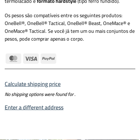
termolacado e
formato hardstyle
(tipo ferro fundido).
Os pesos são compatíveis entre os seguintes produtos:
OneBell®, OneBell® Tactical, OneBell® Beast, OneMace® e
OneMace® Tactical. Se você já tem um ou mais conjuntos de
pesos, pode comprar apenas o corpo.
MasterCard
Visa
PayPal
Calculate shipping price
No shipping options were found for
.
Enter a different address