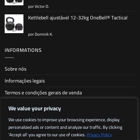
por Victor D.
Avaliação
5
de 5
Kettlebell ajustável 12-32kg OneBell® Tactical
por Dominik K.
Avaliação
4
de 5
INFORMATIONS
Sobre nós
Informações legais
Termos e condições gerais de venda
Política de privacidade
We value your privacy
Sitemap
We use cookies to improve your browsing experience, display
personalized ads or content and analyze our traffic. By clicking
Afiliação
'Accept all' you agree to our use of cookies.
Privacy Policy