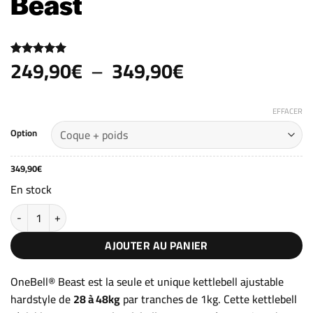
Beast
Plage
249,90
€
–
349,90
€
Noté
3
5
sur
5 basé sur
de
notations
prix :
client
EFFACER
249,90€
Option
à
349,90€
349,90
€
En stock
quantité de Kettlebell modulable 28-48kg OneBell® Beast
AJOUTER AU PANIER
OneBell® Beast est la seule et unique kettlebell ajustable
hardstyle de
28 à 48kg
par tranches de 1kg. Cette kettlebell