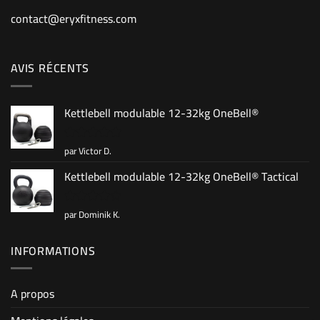
contact@eryxfitness.com
AVIS RÉCENTS
Kettlebell modulable 12-32kg OneBell®
par Victor D.
Note
5
sur
5
Kettlebell modulable 12-32kg OneBell® Tactical
par Dominik K.
Note
4
sur 5
INFORMATIONS
A propos