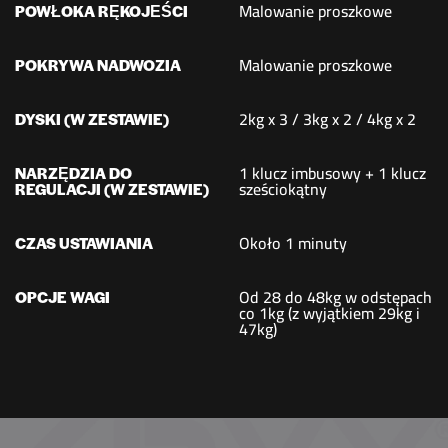
Malowanie proszkowe
POWŁOKA RĘKOJEŚCI
Malowanie proszkowe
POKRYWA NADWOZIA
2kg x 3 / 3kg x 2 / 4kg x 2
DYSKI (W ZESTAWIE)
1 klucz imbusowy + 1 klucz
NARZĘDZIA DO
sześciokątny
REGULACJI (W ZESTAWIE)
Około 1 minuty
CZAS USTAWIANIA
Od 28 do 48kg w odstępach
OPCJE WAGI
co 1kg (z wyjątkiem 29kg i
47kg)