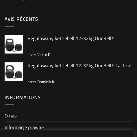
AVIS RÉCENTS
Regulowany kettlebell 12-32kg OneBell®
przez Victor D.
Oceniono
5
na 5
Regulowany kettlebell 12-32kg OneBell® Tactical
przez Dominik K.
Oceniono
4
na 5
INFORMATIONS
O nas
Informacje prawne