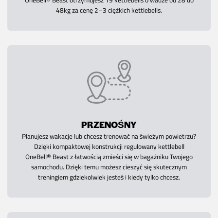
OneBell® Beast otrzymujesz 19 kettlebells o wadze od 28 do
48kg za cenę 2–3 ciężkich kettlebells.
PRZENOŚNY
Planujesz wakacje lub chcesz trenować na świeżym powietrzu?
Dzięki kompaktowej konstrukcji regulowany kettlebell
OneBell® Beast z łatwością zmieści się w bagażniku Twojego
samochodu. Dzięki temu możesz cieszyć się skutecznym
treningiem gdziekolwiek jesteś i kiedy tylko chcesz.