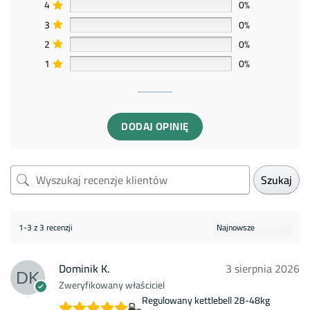
4
0%
3
0%
2
0%
1
0%
DODAJ OPINIĘ
Szukaj
1-3 z 3 recenzji
Dominik K.
3 sierpnia 2026
Zweryfikowany właściciel
Regulowany kettlebell 28-48kg