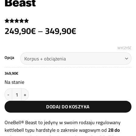
Beast
Zakres
249,90
€
–
349,90
€
Oceniony
3
5
na 5 na
cen:
podstawie
od
ocen
klientów
WYCZYŚĆ
249,90€
Opcja
do
349,90€
349,90
€
Na stanie
ilość Regulowany kettlebell 28-48kg OneBell® Beast
DODAJ DO KOSZYKA
OneBell® Beast to jedyny w swoim rodzaju regulowany
kettlebell typu hardstyle o zakresie wagowym od
28 do