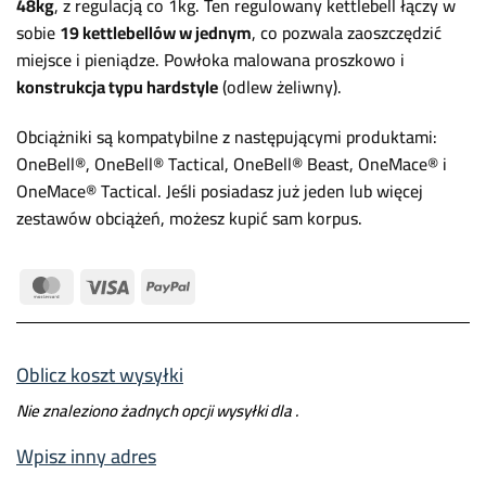
48kg
, z regulacją co 1kg. Ten regulowany kettlebell łączy w
sobie
19 kettlebellów w jednym
, co pozwala zaoszczędzić
miejsce i pieniądze. Powłoka malowana proszkowo i
konstrukcja typu hardstyle
(odlew żeliwny).
Obciążniki są kompatybilne z następującymi produktami:
OneBell®, OneBell® Tactical, OneBell® Beast, OneMace® i
OneMace® Tactical. Jeśli posiadasz już jeden lub więcej
zestawów obciążeń, możesz kupić sam korpus.
MasterCard
Visa
PayPal
Oblicz koszt wysyłki
Nie znaleziono żadnych opcji wysyłki dla
.
Wpisz inny adres