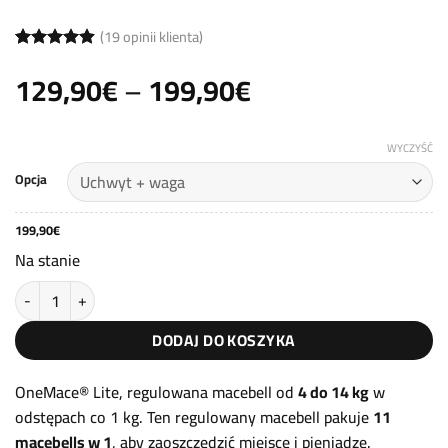
(
19
opinii klienta)
Oceniony
19
Zakres
129,90
€
–
199,90
€
4.89
na 5
na
cen:
podstawie
ocen
od
klientów
WYCZYŚĆ
129,90€
Opcja
do
199,90€
199,90
€
Na stanie
ilość Macebell regulowany 4-14kg OneMace® Lite
DODAJ DO KOSZYKA
OneMace® Lite, regulowana macebell od
4 do 14 kg
w
odstępach co 1 kg. Ten regulowany macebell pakuje
11
macebells w 1
, aby zaoszczędzić miejsce i pieniądze.