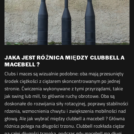
JAKA JEST RÓŻNICA MIĘDZY CLUBBELL A
MACEBELL ?
Clubs i maces są wizualnie podobne: oba mają przesunięty
środek ciężkości z ciężarem skoncentrowanym po jednej
stronie. Ćwiczenia wykonywane z tymi przyrządami, takie
jak swing lub mill, to głównie ruchy obrotowe.
Oba są
doskonałe do rozwijania siły rotacyjnej, poprawy stabilności
rdzenia, wzmocnienia chwytu i zwiększenia mobilności nad
głową. Ale jak wybrać między clubbell a macebell ?
Główna
różnica polega na długości trzonu. Clubbell rozkłada ciężar
na całej długości trzonka, podczas gdy macebell ma długi