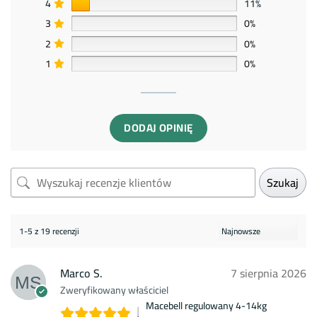
4
11%
3
0%
2
0%
1
0%
DODAJ OPINIĘ
Szukaj
1-5 z 19 recenzji
Marco S.
7 sierpnia 2026
Zweryfikowany właściciel
Macebell regulowany 4-14kg