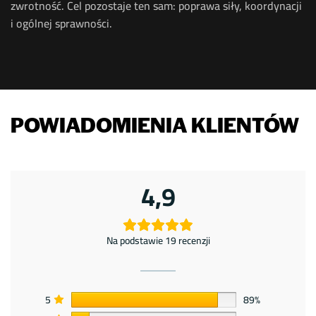
zwrotność. Cel pozostaje ten sam: poprawa siły, koordynacji
i ogólnej sprawności.
POWIADOMIENIA KLIENTÓW
4,9
Na podstawie 19 recenzji
5
89%