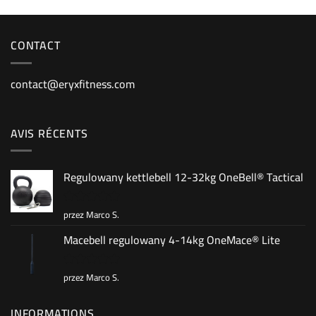
CONTACT
contact@eryxfitness.com
AVIS RÉCENTS
Regulowany kettlebell 12-32kg OneBell® Tactical
przez Marco S.
Oceniono
5
na 5
Macebell regulowany 4-14kg OneMace® Lite
przez Marco S.
Oceniono
5
na 5
INFORMATIONS