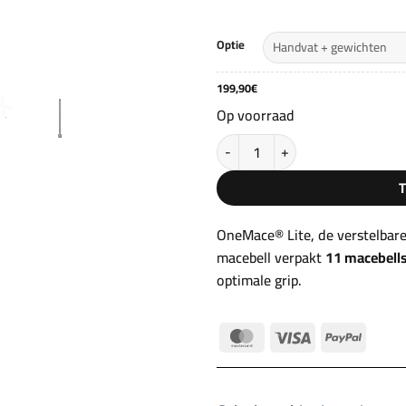
to
waarderingen
1
Optie
199,90
€
Op voorraad
Verstelbare macebell 4-14kg On
OneMace® Lite, de verstelbar
macebell verpakt
11 macebells
optimale grip.
MasterCard
Visa
PayPal