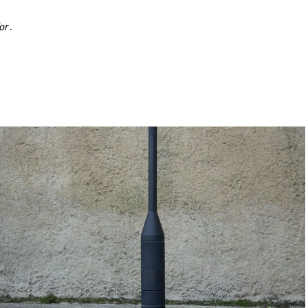
for
.