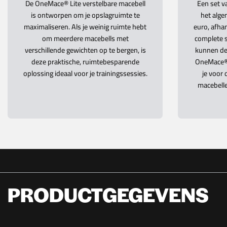
De OneMace® Lite verstelbare macebell
Een set v
is ontworpen om je opslagruimte te
het alg
maximaliseren. Als je weinig ruimte hebt
euro, afhan
om meerdere macebells met
complete s
verschillende gewichten op te bergen, is
kunnen de
deze praktische, ruimtebesparende
OneMace® L
oplossing ideaal voor je trainingssessies.
je voor 
macebelle
PRODUCTGEGEVENS