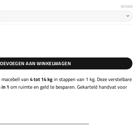
t
WISSEN
99,90€
eMace® Lite aantal
TOEVOEGEN AAN WINKELWAGEN
e macebell van
4 tot 14 kg
in stappen van 1 kg. Deze verstelbare
 in 1
om ruimte en geld te besparen. Gekarteld handvat voor