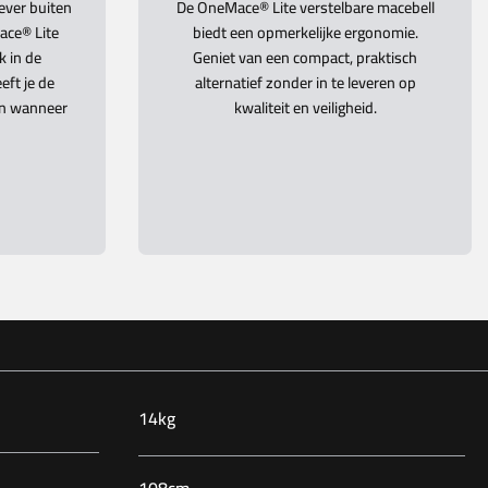
iever buiten
De OneMace® Lite verstelbare macebell
ace® Lite
biedt een opmerkelijke ergonomie.
k in de
Geniet van een compact, praktisch
eft je de
alternatief zonder in te leveren op
en wanneer
kwaliteit en veiligheid.
14kg