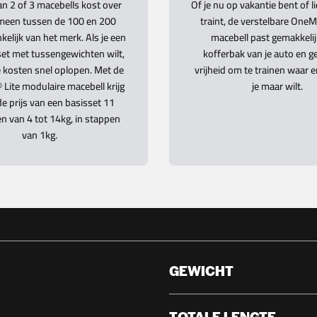
an 2 of 3 macebells kost over
Of je nu op vakantie bent of l
emeen tussen de 100 en 200
traint, de verstelbare OneM
kelijk van het merk. Als je een
macebell past gemakkelij
et met tussengewichten wilt,
kofferbak van je auto en ge
 kosten snel oplopen. Met de
vrijheid om te trainen waar 
ite modulaire macebell krijg
je maar wilt.
de prijs van een basisset 11
n van 4 tot 14kg, in stappen
van 1kg.
GEWICHT
TOTALE LENGTE