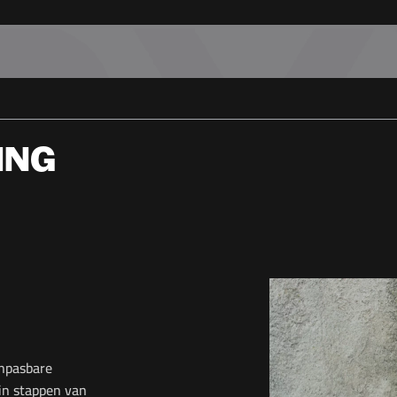
ING
anpasbare
in stappen van