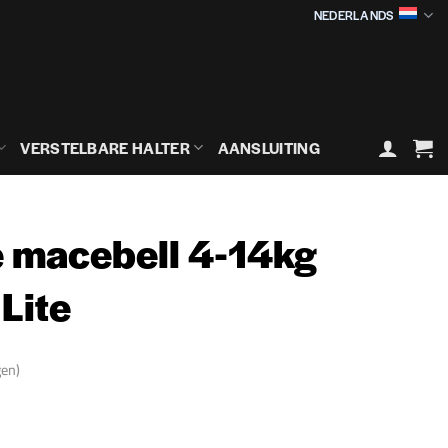
NEDERLANDS
VERSTELBARE HALTER
AANSLUITING
e macebell 4-14kg
Lite
gen)
ijsklasse:
29,90€