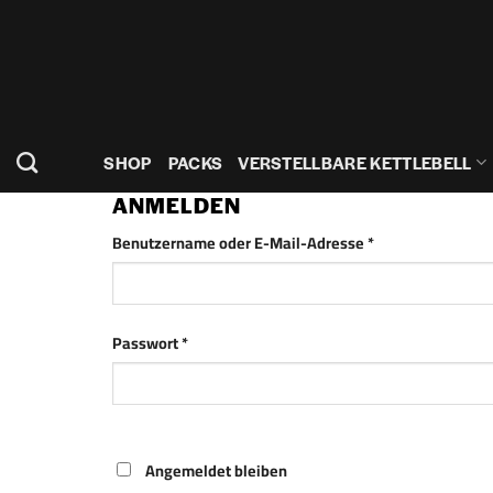
Zum
Inhalt
springen
SHOP
PACKS
VERSTELLBARE KETTLEBELL
ANMELDEN
Erforderlich
Benutzername oder E-Mail-Adresse
*
Erforderlich
Passwort
*
Angemeldet bleiben