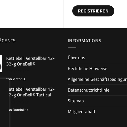
REGISTRIEREN
RÉCENTS
INFORMATIONS
Über uns
Kettlebell Verstellbar 12-
32kg OneBell®
Rechtliche Hinweise
Allgemeine Geschäftsbedingu
von Victor D.
Bewertet
mit
5
von
5
Kettlebell Verstellbar 12-
Datenschutzrichtlinie
32kg OneBell® Tactical
Sitemap
von Dominik K.
Bewertet
Mitgliedschaft
mit
4
von 5