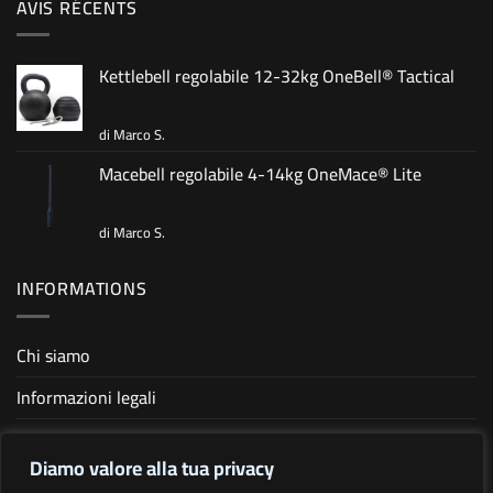
AVIS RÉCENTS
Kettlebell regolabile 12-32kg OneBell® Tactical
di Marco S.
Valutato
5
su 5
Macebell regolabile 4-14kg OneMace® Lite
di Marco S.
Valutato
5
su 5
INFORMATIONS
Chi siamo
Informazioni legali
Condizioni generali di vendita
Diamo valore alla tua privacy
Informativa sulla privacy