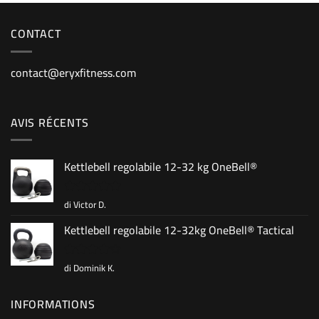
CONTACT
contact@eryxfitness.com
AVIS RÉCENTS
Kettlebell regolabile 12-32 kg OneBell®
di Victor D.
Valutato
5
su 5
Kettlebell regolabile 12-32kg OneBell® Tactical
di Dominik K.
Valutato
4
su 5
INFORMATIONS