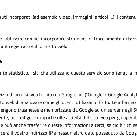
uti incorporati (ad esempio video, immagini, articoli…). I contenut
, utilizzare cookie, incorporare strumenti di tracciamento di terze
unt registrato sul loro sito web.
e
 statistico. I siti che utilizzano questo servizio sono tenuti a in
zio di analisi web fornito da Google Inc (“Google”). Google Analyti
o web di analizzare come gli utenti utilizzano il sito. Le informaz
) vengono trasmesse e memorizzate da Google su un server negli St
nte, per redigere rapporti sulle attività del sito web per gli operator
gle può anche trasferire queste informazioni a terzi, se ciò è richies
erà il vostro indirizzo IP a nessun altro dato posseduto da Google