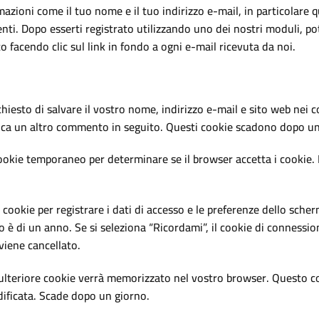
azioni come il tuo nome e il tuo indirizzo e-mail, in particolare q
ti. Dopo esserti registrato utilizzando uno dei nostri moduli, potr
o facendo clic sul link in fondo a ogni e-mail ricevuta da noi.
chiesto di salvare il vostro nome, indirizzo e-mail e sito web nei
lica un altro commento in seguito. Questi cookie scadono dopo u
 cookie temporaneo per determinare se il browser accetta i cookie.
ookie per registrare i dati di accesso e le preferenze dello sche
o è di un anno. Se si seleziona “Ricordami”, il cookie di connessio
viene cancellato.
lteriore cookie verrà memorizzato nel vostro browser. Questo co
ificata. Scade dopo un giorno.