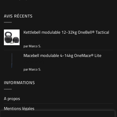
AVIS RÉCENTS
Kettlebell modulable 12-32kg OneBell® Tactical
par Marco S.
Note
5
sur
5
Macebell modulable 4-14kg OneMace® Lite
par Marco S.
Note
5
sur
5
INFORMATIONS
A propos
Mentions légales