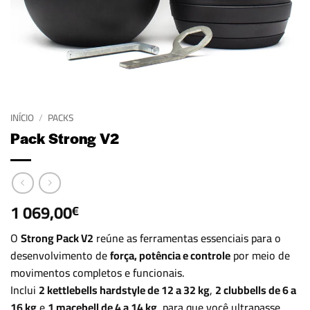
INÍCIO
/
PACKS
Pack Strong V2
1 069,00
€
O
Strong Pack V2
reúne as ferramentas essenciais para o
desenvolvimento de
força, potência e controle
por meio de
movimentos completos e funcionais.
Inclui
2 kettlebells hardstyle de 12 a 32 kg
,
2 clubbells de 6 a
16 kg
e
1 macebell de 4 a 14 kg
, para que você ultrapasse