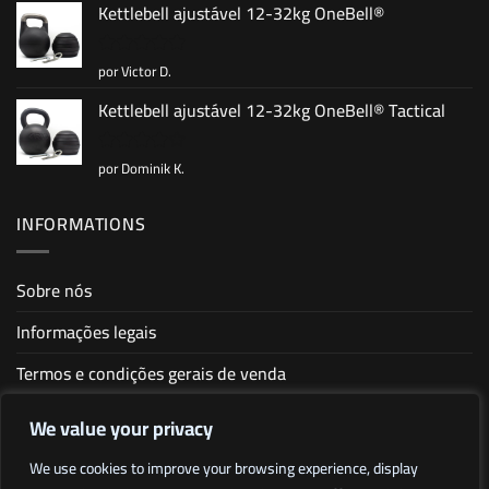
Kettlebell ajustável 12-32kg OneBell®
por Victor D.
Avaliação
5
de 5
Kettlebell ajustável 12-32kg OneBell® Tactical
por Dominik K.
Avaliação
4
de 5
INFORMATIONS
Sobre nós
Informações legais
Termos e condições gerais de venda
Política de privacidade
We value your privacy
Sitemap
We use cookies to improve your browsing experience, display