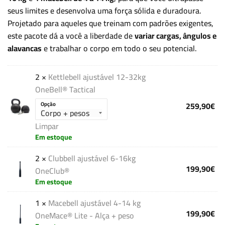
seus limites e desenvolva uma força sólida e duradoura.
Projetado para aqueles que treinam com padrões exigentes,
este pacote dá a você a liberdade de
variar cargas, ângulos e
alavancas
e trabalhar o corpo em todo o seu potencial.
2 ×
Kettlebell ajustável 12-32kg
OneBell® Tactical
259,90
€
Opção
Limpar
Em estoque
2 ×
Clubbell ajustável 6-16kg
199,90
€
OneClub®
Em estoque
1 ×
Macebell ajustável 4-14 kg
199,90
€
OneMace® Lite - Alça + peso