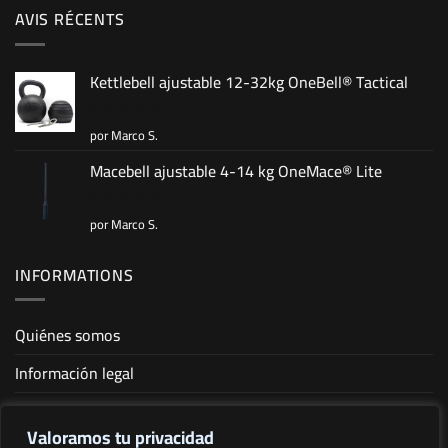
AVIS RÉCENTS
Kettlebell ajustable 12-32kg OneBell® Tactical
por Marco S.
Valorado
con
5
de 5
Macebell ajustable 4-14 kg OneMace® Lite
por Marco S.
Valorado
con
5
de 5
INFORMATIONS
Quiénes somos
Información legal
Condiciones generales de venta
Valoramos tu privacidad