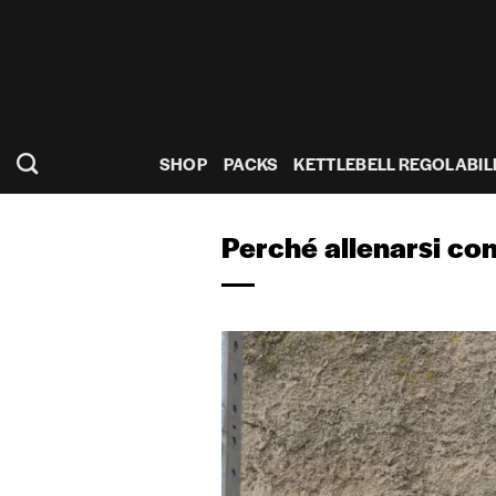
Salta
ai
contenuti
SHOP
PACKS
KETTLEBELL REGOLABIL
Perché allenarsi con