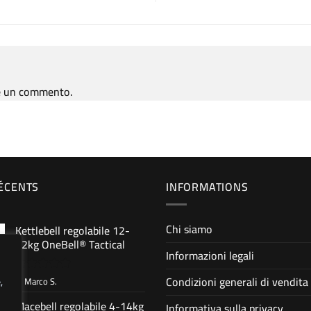
e un commento.
RÉCENTS
INFORMATIONS
Chi siamo
Kettlebell regolabile 12-
32kg OneBell® Tactical
Informazioni legali
Condizioni generali di vendita
di Marco S.
,
Valutato
5
su 5
Macebell regolabile 4-14kg
Informativa sulla privacy