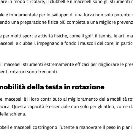
are in modo circolare, il clubbell e il macebell sono gli strumenti 
ale è fondamentale per lo sviluppo di una forza non solo potente 
rendo una preparazione fisica più completa e una migliore prevenzi
r molti sport e attività fisiche, come il golf, il tennis, le arti mar
macebell e clubbell, impegnano a fondo i muscoli del core, in partico
 il macebell strumenti estremamente efficaci per migliorare le prest
menti rotatori sono frequenti.
obilità della testa in rotazione
el macebell è il loro contributo al miglioramento della mobilità rot
acica. Questa capacità è essenziale non solo per gli atleti, come i 
della schiena.
lubbell e macebell costringono l’utente a manovrare il peso in pia