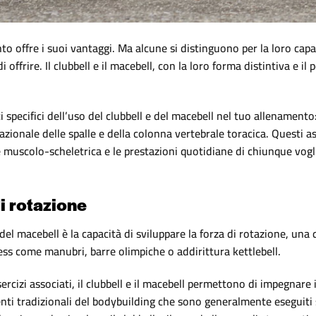
 offre i suoi vantaggi. Ma alcune si distinguono per la loro capac
offrire. Il clubbell e il macebell, con la loro forma distintiva e i
 specifici dell’uso del clubbell e del macebell nel tuo allenamento:
azionale delle spalle e della colonna vertebrale toracica. Questi a
ute muscolo-scheletrica e le prestazioni quotidiane di chiunque vogli
i rotazione
 del macebell è la capacità di sviluppare la forza di rotazione, una
tness come manubri, barre olimpiche o addirittura kettlebell.
ercizi associati, il clubbell e il macebell permettono di impegnare 
nti tradizionali del bodybuilding che sono generalmente eseguiti s