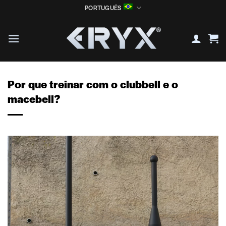
Skip
PORTUGUÊS
to
content
Por que treinar com o clubbell e o
macebell?