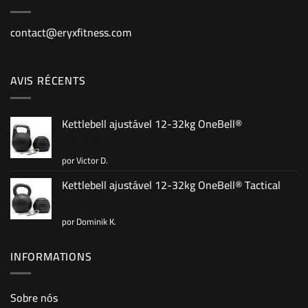
contact@eryxfitness.com
AVIS RÉCENTS
Kettlebell ajustável 12-32kg OneBell®
por Victor D.
Avaliação
5
de 5
Kettlebell ajustável 12-32kg OneBell® Tactical
por Dominik K.
Avaliação
4
de 5
INFORMATIONS
Sobre nós