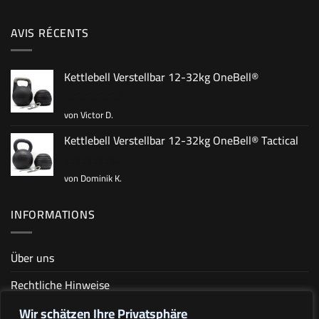
AVIS RÉCENTS
Kettlebell Verstellbar 12-32kg OneBell®
von Victor D.
Bewertet
mit
5
von
5
Kettlebell Verstellbar 12-32kg OneBell® Tactical
von Dominik K.
Bewertet
mit
4
von 5
INFORMATIONS
Über uns
Rechtliche Hinweise
Allgemeine Geschäftsbedingungen
Wir schätzen Ihre Privatsphäre