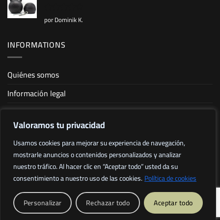
por Dominik K.
Valorado
con
4
de
5
INFORMATIONS
Quiénes somos
Información legal
Condiciones generales de venta
Valoramos tu privacidad
Política de privacidad
Usamos cookies para mejorar su experiencia de navegación,
Sitemap
mostrarle anuncios o contenidos personalizados y analizar
nuestro tráfico. Al hacer clic en “Aceptar todo” usted da su
Afiliación
consentimiento a nuestro uso de las cookies.
Política de cookies
Tous droits réservés 2026 ©
Eryx Fitness
- Site web réalisé par
Personalizar
Rechazar todo
Aceptar todo
l'agence
Webound