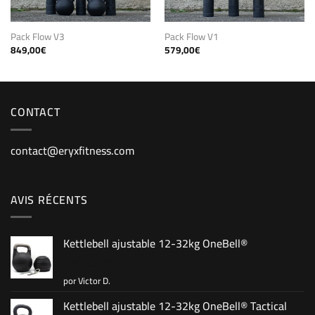
Pack Flow V3
Pack Flow V1
849,00
€
579,00
€
CONTACT
contact@eryxfitness.com
AVIS RÉCENTS
Kettlebell ajustable 12-32kg OneBell®
por Victor D.
Valorado
con
5
de 5
Kettlebell ajustable 12-32kg OneBell® Tactical