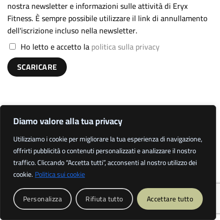
nostra newsletter e informazioni sulle attività di Eryx
Fitness. È sempre possibile utilizzare il link di annullamento
dell'iscrizione incluso nella newsletter.
Ho letto e accetto la
politica sulla privacy
Diamo valore alla tua privacy
Utilizziamo i cookie per migliorare la tua esperienza di navigazione,
AVVISI AI CLIENTI
offrirti pubblicità o contenuti personalizzati e analizzare il nostro
traffico. Cliccando “Accetta tutti”, acconsenti al nostro utilizzo dei
cookie.
Politica sui cookie
4,9
Personalizza
Rifiuta tutto
Accettare tutto