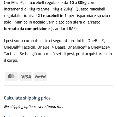
OneMace®, il macebell regolabile da
10 a 30kg
con
incrementi di 1kg (tranne 11kg e 29kg). Questo macebell
regolabile riunisce
21 macebell in 1
, per risparmiare spazio e
soldi. Manico in acciaio verniciato con sfera di arresto,
formato da competizione
(standard IMF).
I pesi sono compatibili tra i seguenti prodotti : OneBell®,
OneBell® Tactical, OneBell® Beast, OneMace® e OneMace®
Tactical. Se hai già uno o più set di pesi, puoi acquistare solo
il corpo.
MasterCard
Visa
PayPal
Calculate shipping price
No shipping options were found for
.