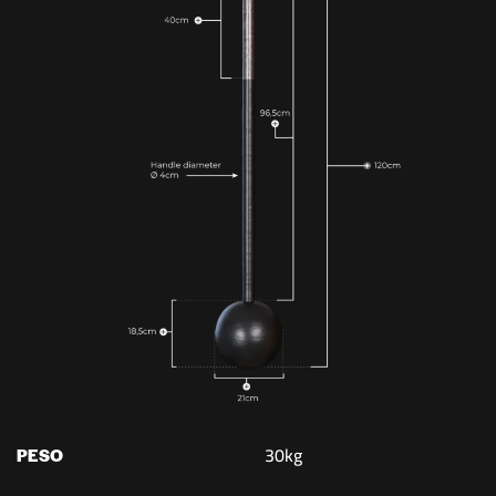
30kg
PESO