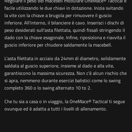
Regolare il peso del macebell modulare OneMace® Tactical è
facile utilizzando le due chiavi in dotazione. Inizia svitando
la vite con la chiave a brugola per rimuovere il guscio
inferiore. All'interno, il bilanciere è cavo. Inserisci i dischi di
peso desiderati sull'asta filettata, quindi fissali stringendo il
dado con la chiave esagonale. Infine, riposiziona e riavvita il
guscio inferiore per chiudere saldamente la macebell.
L'asta filettata in acciaio da 24mm di diametro, solidamente
saldata al guscio superiore, insieme al dado e alla vite,
garantiscono la massima sicurezza. Non c'è alcun rischio che
si apra, nemmeno durante esercizi balistici come lo swing
completo 360 o lo swing alternato 10 to 2.
Che tu sia a casa o in viaggio, la OneMace® Tactical ti segue
ovunque ed è adatta a tutti i livelli di allenamento.