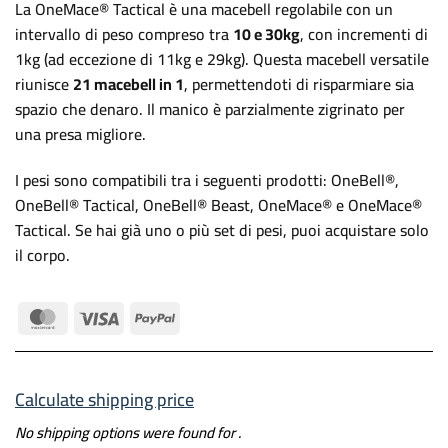
La OneMace® Tactical è una macebell regolabile con un
intervallo di peso compreso tra
10 e 30kg
, con incrementi di
1kg (ad eccezione di 11kg e 29kg). Questa macebell versatile
riunisce
21 macebell in 1
, permettendoti di risparmiare sia
spazio che denaro. Il manico è parzialmente zigrinato per
una presa migliore.
I pesi sono compatibili tra i seguenti prodotti: OneBell®,
OneBell® Tactical, OneBell® Beast, OneMace® e OneMace®
Tactical. Se hai già uno o più set di pesi, puoi acquistare solo
il corpo.
MasterCard
Visa
PayPal
Calculate shipping price
No shipping options were found for
.