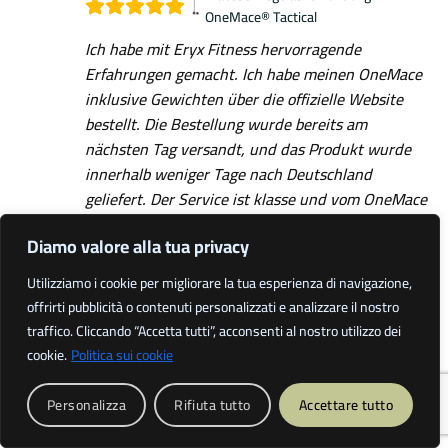
OneMace® Tactical
Ich habe mit Eryx Fitness hervorragende
Erfahrungen gemacht. Ich habe meinen OneMace
inklusive Gewichten über die offizielle Website
bestellt. Die Bestellung wurde bereits am
nächsten Tag versandt, und das Produkt wurde
innerhalb weniger Tage nach Deutschland
geliefert. Der Service ist klasse und vom OneMace
bin ich absolut begeistert. Beim nächsten Mal
Diamo valore alla tua privacy
werde ich Kettlebells bestellen. Eine
hundertprozentige Weiterempfehlung! Vielen
Utilizziamo i cookie per migliorare la tua esperienza di navigazione,
Dank!
offrirti pubblicità o contenuti personalizzati e analizzare il nostro
traffico. Cliccando “Accetta tutti”, acconsenti al nostro utilizzo dei
cookie.
Politica sui cookie
Francis M.
17 Novembre 2024
Personalizza
Rifiuta tutto
Accettare tutto
Proprietario verificato
Macebell regolabile 10-30kg