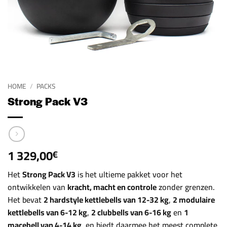
HOME
/
PACKS
Strong Pack V3
1 329,00
€
Het
Strong Pack V3
is het ultieme pakket voor het
ontwikkelen van
kracht, macht en controle
zonder grenzen.
Het bevat
2 hardstyle kettlebells van 12-32 kg
,
2 modulaire
kettlebells van 6-12 kg
,
2 clubbells van 6-16 kg
en
1
macebell van 4-14 kg
, en biedt daarmee het meest complete