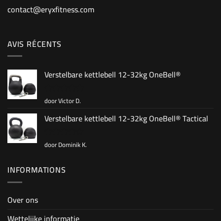
contact@eryxfitness.com
AVIS RÉCENTS
Verstelbare kettlebell 12-32kg OneBell®
door Victor D.
Gewaardeerd
5
uit 5
Verstelbare kettlebell 12-32kg OneBell® Tactical
door Dominik K.
Gewaardeerd
4
uit 5
INFORMATIONS
Over ons
Wettelijke informatie