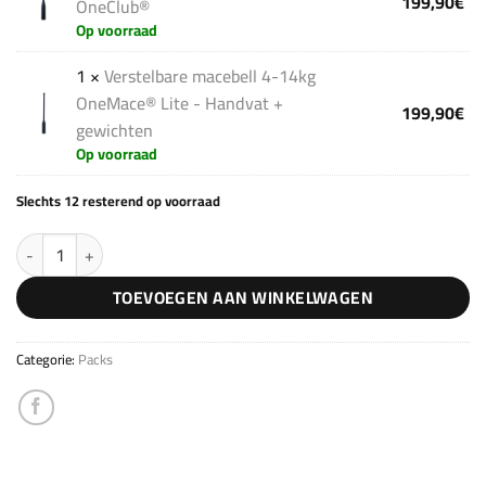
199,90
€
OneClub®
Op voorraad
1 ×
Verstelbare macebell 4-14kg
OneMace® Lite - Handvat +
199,90
€
gewichten
Op voorraad
Slechts 12 resterend op voorraad
Strong Pack V3 aantal
TOEVOEGEN AAN WINKELWAGEN
Categorie:
Packs